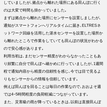
していましたが､拠点から離れた場所にある田んぼに行く
のは大変で時間も掛かっていました｡
まずは拠点から離れた場所にセンサーを設置しましたが､
通知がスマートフォンへリアルタイムに届き､ELTRESネ
ットワーク回線を活用した湛水センサーを設置した場所か
ら離れたところで作業をしていても田んぼの状況がわかる
ので安心感があります｡
利用当初は､まだセンサー精度がわからなかったこともあ
り頻繁に自分で田んぼへ確かめに行っていましたが､1週間
程で通知内容から精度の信頼性を感じ､今では目で見るよ
りもセンサーからの情報を信頼しています｡
例えば田んぼを回ることは毎日の作業なので､おおよそ週
では4~5時間程度の負荷軽減につながっています｡
また、災害級の雨が降っているときは､以前は直接田んぼ